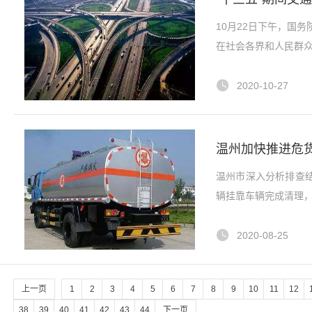
10月22日下午，国
在社会各界和人民群众
2020-10-27
温州加快推进危
温州市深入分析排查结
辆挂靠车辆完成清理，
2020-08-25
上一页
1
2
3
4
5
6
7
8
9
10
11
12
38
39
40
41
42
43
44
下一页