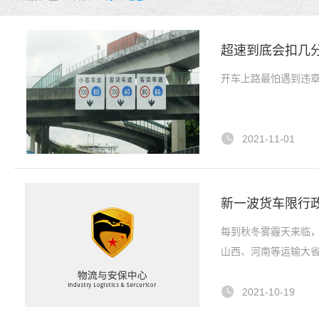
超速到底会扣几
开车上路最怕遇到违章
2021-11-01
新一波货车限行
每到秋冬雾霾天来临，
山西、河南等运输大
2021-10-19