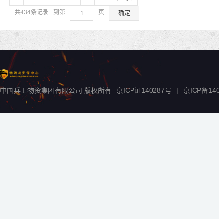
共434条记录
到第
页
确定
中国兵工物资集团有限公司 版权所有
京ICP证140287号
|
京ICP备
14