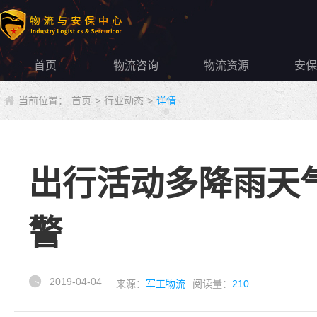
首页
物流咨询
物流资源
安保
当前位置：
首页
>
行业动态
>
详情
出行活动多降雨天
警
2019-04-04
来源：
军工物流
阅读量：
210