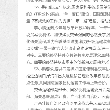
国家便利运输向更高层次、更大范围、更广领域高
李小鹏指出,去年以来,国家便利委各成员单
约》(TIR公约)实施、“单一窗口”建设、国
量卓有成效的工作,为支撑“一带一路”建设、推
李小鹏强调,今年是改革开放40周年、“一
境贸易便利化、加快建设交通强国的必然要求,
化通关流程,着力完善基础设施,着力升级运输装
以支撑“一带一路”六大经济走廊建设为重点,进
对接。三要始终坚持共商共建共享发展理念,加强
方。四要始终坚持以市场主体创新为发展动力,着
李小鹏要求,要共同发挥好国家便利委议事协
推进边境口岸汽车出入境运输管理财政事权与支出
点任务,共同推进国家便利运输工作再上新台阶。
交通运输部副部长、国家便利运输委员会副
部、海关总署,黑龙江省、广西壮族自治区、云
广西壮族自治区政府副主席费志荣,云南省