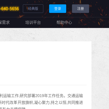
经典版
登录
注册
保需求
培训平台
帮助中心
利运输工作,研究部署2019年工作任务。交通运输
时代改革开放旗帜,凝心聚力,持之以恒,共同推进