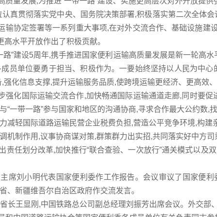
质量发展,为推进“一带一路”建设、实施更高层次对外开放提供
位认真贯彻落实党中央、国务院决策部署,积极落实第二次全体会议
际道路运输协定签署等一系列重大事项,在对外交流合作、基础设施
动更高水平开放作出了积极贡献。
带一路”建设5周年,携手推进国家便利运输高质量发展是新一轮高水
各成员单位要勇于担当、积极作为。一要始终坚持以人民为中心的
备,强化信息支撑,提升运输服务品质,使跨境运输更经济、更高效
一步强化国际运输交流合作,加快畅通国际运输通道走廊,同时要促
与“一带一路”参与国家和地区的沟通协商,寻求合作最大公约数,
力减轻国际道路运输民营企业税费负担,营造公平竞争环境,构建
调机制作用,议事协商谋对策,群策群力出实招,共同落实好中方司
责任划分改革,加快推行“联合查验、一次放行”通关模式以及双
主席刘小明代表国家便利委作工作报告。会议审议了国家便利
南省、新疆维吾尔自治区政府作交流发言。
副省长王显刚,中国铁路总公司副总经理刘振芳出席会议。外交部